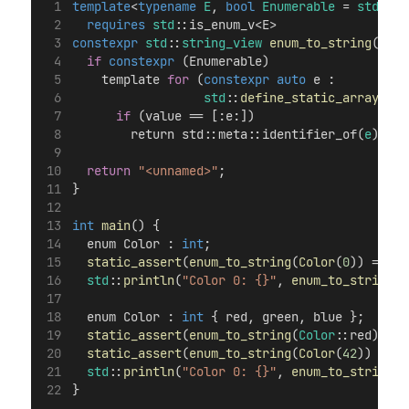
template
<
typename
E
, 
bool
Enumerable
 = 
std
::
me
requires
std
::is_enum_v<E>
constexpr
std
::
string_view
enum_to_string
(
E
va
if
constexpr
 (Enumerable)
    template 
for
 (
constexpr
auto
 e :
std
::
define_static_array
(
std
if
 (value == [:e:])
        return std::meta::identifier_of(
e
);
return
"<unnamed>"
;
}
int
main
() {
  enum Color : 
int
;
static_assert
(
enum_to_string
(
Color
(
0
)) == 
"<
std
::
println
(
"Color 0: {}"
, 
enum_to_string
(
C
  enum Color : 
int
 { red, green, blue };
static_assert
(
enum_to_string
(
Color
::red) == 
static_assert
(
enum_to_string
(
Color
(
42
)) == 
"
std
::
println
(
"Color 0: {}"
, 
enum_to_string
(
C
}