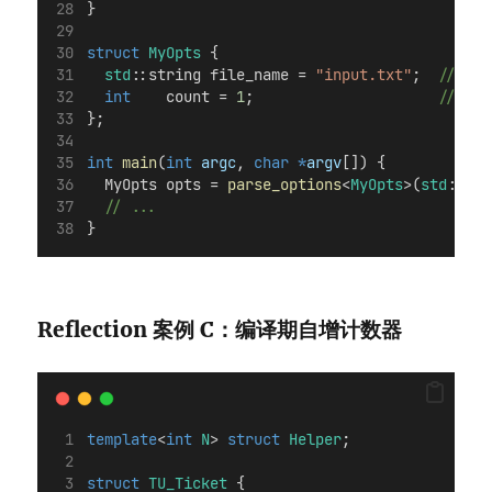
}
struct
MyOpts
 {
std
::string file_name = 
"input.txt"
;
  // Opt
int
    count = 
1
;
                     // Opt
};
int
main
(
int
argc
, 
char
*
argv
[]) {
  MyOpts opts = 
parse_options
<
MyOpts
>(
std
::
vec
  // ...
}
Reflection 案例 C：编译期自增计数器
template
<
int
N
> 
struct
Helper
;
struct
TU_Ticket
 {