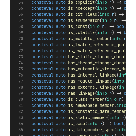
consteval
auto
is_explicit
(
info
r
) -> 
bool
;
consteval
auto
is_noexcept
(
info
r
) -> 
bool
;
consteval
auto
is_bit_field
(
info
r
) -> 
bool
consteval
auto
is_enumerator
(
info
r
) -> 
boo
consteval
auto
is_const
(
info
r
) -> 
bool
;
consteval
auto
is_volatile
(
info
r
) -> 
bool
;
consteval
auto
is_mutable_member
(
info
r
) ->
consteval
auto
is_lvalue_reference_qualifie
consteval
auto
is_rvalue_reference_qualifie
consteval
auto
has_static_storage_duration
(
consteval
auto
has_thread_storage_duration
(
consteval
auto
has_automatic_storage_durati
consteval
auto
has_internal_linkage
(
info
r
)
consteval
auto
has_module_linkage
(
info
r
) -
consteval
auto
has_external_linkage
(
info
r
)
consteval
auto
has_linkage
(
info
r
) -> 
bool
;
consteval
auto
is_class_member
(
info
r
) -> 
b
consteval
auto
is_namespace_member
(
info
r
) 
consteval
auto
is_nonstatic_data_member
(
inf
consteval
auto
is_static_member
(
info
r
) -> 
consteval
auto
is_base
(
info
r
) -> 
bool
;
consteval
auto
is_data_member_spec
(
info
r
) 
consteval
auto
is_namespace
(
info
r
) -> 
bool