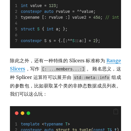
int
 value = 
123
;
constexpr
auto
 rvalue = ^^value;
typename [: rvalue :] value2 = 
456
;
 // int valu
struct
S
 { 
int
 a; };
constexpr
 S s = {.[:^^
S
::a:] = 
2
};
除此之外，还有一种特殊的 Slicers 标准称为
Range
Slicers
，写作
。 顾名思义，这
[: ...members...:]
种 Splicer 运算符可以展开由
组成
std::meta::info
的参数包，比如获取某个类的非静态数据成员列表。
我们可以这么玩：
template
 <
typename
T
>
constexpr
auto
struct_to_tuple
(
const
T
&
t
) {