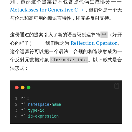
到，虽然这个提案暂不包含强代码生成部分——
Metaclasses for Generative C++
，但仍然是一个无
与伦比和高可用的新语言特性，即完备反射支持。
这份通过的提案引入了新的语言级别运算符
（好开
^^
心的样子）——我们称之为
Reflection Operator
。
这个运算符可以把一个语法上合规的构造映射成为一
个反射元数据对象
。以下形式是合
std::meta::info
法形式：
^^::
^^ 
namespace
-
name
^^ 
type
-
id
^^ 
id
-
expression