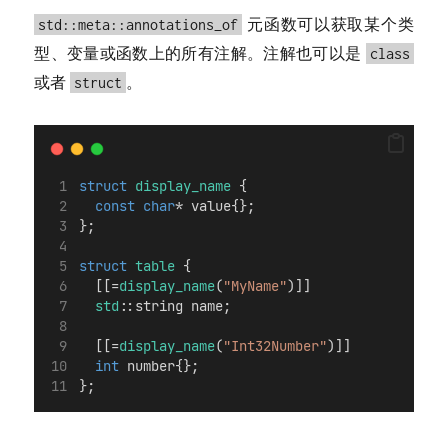
元函数可以获取某个类
std::meta::annotations_of
型、变量或函数上的所有注解。注解也可以是
class
或者
。
struct
struct
display_name
 {
const
char
* value{};
};
struct
table
 {
  [[=
display_name
(
"MyName"
)]]
std
::string name;
  [[=
display_name
(
"Int32Number"
)]]
int
 number{};
};