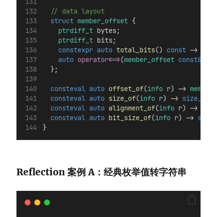
  // data layout
struct
member_offset
 {
ptrdiff_t
 bytes;
ptrdiff_t
 bits;
constexpr
auto
total_bits
() 
const
 -> 
ptrd
auto
operator<=>
(
member_offset
const&
) 
co
  };
consteval
auto
offset_of
(
info
r
) -> 
member_
consteval
auto
size_of
(
info
r
) -> 
size_t
;
consteval
auto
alignment_of
(
info
r
) -> 
size
consteval
auto
bit_size_of
(
info
r
) -> 
size_
}
Reflection 案例 A：经典枚举值转字符串