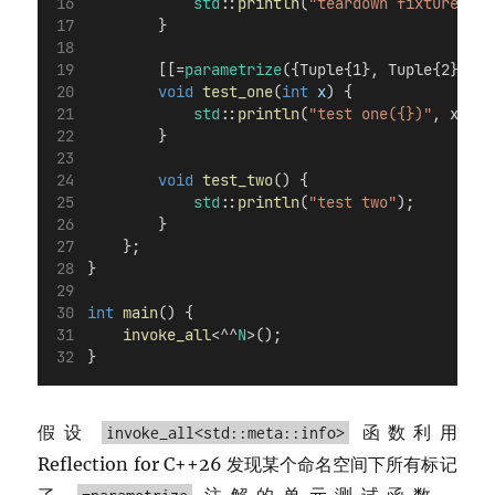
std
::
println
(
"teardown fixture"
);
        }
        [[=
parametrize
({Tuple{1}, Tuple{2}})]]
void
test_one
(
int
x
) {
std
::
println
(
"test one({})"
, x);
        }
void
test_two
() {
std
::
println
(
"test two"
);
        }
    };
}
int
main
() {
invoke_all
<^^
N
>();
}
假设
函数利用
invoke_all<std::meta::info>
Reflection for C++26 发现某个命名空间下所有标记