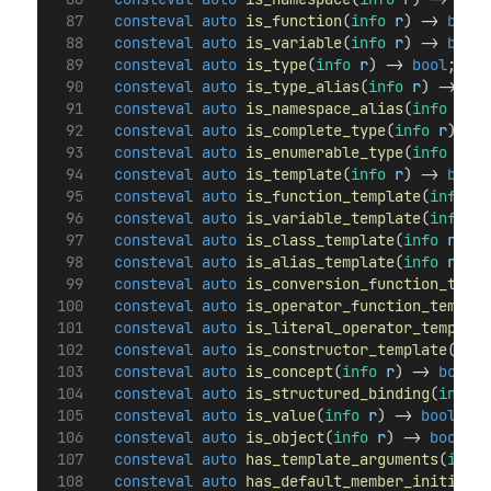
consteval
auto
is_function
(
info
r
) -> 
bool
;
consteval
auto
is_variable
(
info
r
) -> 
bool
;
consteval
auto
is_type
(
info
r
) -> 
bool
;
consteval
auto
is_type_alias
(
info
r
) -> 
boo
consteval
auto
is_namespace_alias
(
info
r
) -
consteval
auto
is_complete_type
(
info
r
) -> 
consteval
auto
is_enumerable_type
(
info
r
) -
consteval
auto
is_template
(
info
r
) -> 
bool
;
consteval
auto
is_function_template
(
info
r
)
consteval
auto
is_variable_template
(
info
r
)
consteval
auto
is_class_template
(
info
r
) ->
consteval
auto
is_alias_template
(
info
r
) ->
consteval
auto
is_conversion_function_templ
consteval
auto
is_operator_function_templat
consteval
auto
is_literal_operator_template
consteval
auto
is_constructor_template
(
info
consteval
auto
is_concept
(
info
r
) -> 
bool
;
consteval
auto
is_structured_binding
(
info
r
consteval
auto
is_value
(
info
r
) -> 
bool
;
consteval
auto
is_object
(
info
r
) -> 
bool
;
consteval
auto
has_template_arguments
(
info
consteval
auto
has_default_member_initializ