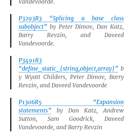
Vandevoorde
.
P3293R3 “Splicing a base class
subobject”
by
Peter Dimov, Dan Katz,
Barry Revzin,
and
Daveed
Vandevoorde
.
P3491R3
“define_static_{string,object,array}”
b
y Wyatt Childers, Peter Dimov, Barry
Revzin, and Daveed Vandevoorde
P1306R5 “Expansion
statements”
by
Dan Katz, Andrew
Sutton, Sam Goodrick, Daveed
Vandevoorde,
and
Barry Revzin