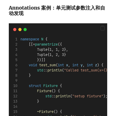
Annotations 案例：单元测试参数注入和自
动发现
namespace
N
 {
    [[=
parametrize
({
        Tuple{1, 1, 2},
        Tuple{1, 2, 3}
        })]]
void
test_sum
(
int
x
, 
int
y
, 
int
z
) {
std
::
println
(
"Called test_sum(x={}, y=
    }
struct
Fixture
 {
Fixture
() {
std
::
println
(
"setup fixture"
);
        }
~Fixture
() {