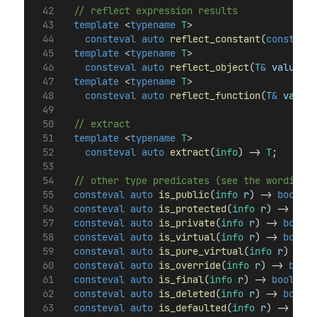
  // reflect expression results
template
 <
typename
T
>
consteval
auto
reflect_constant
(
const
T
&
template
 <
typename
T
>
consteval
auto
reflect_object
(
T
&
value
) -
template
 <
typename
T
>
consteval
auto
reflect_function
(
T
&
value
)
  // extract
template
 <
typename
T
>
consteval
auto
extract
(
info
) -> 
T
;
  // other type predicates (see the wording)
consteval
auto
is_public
(
info
r
) -> 
bool
;
consteval
auto
is_protected
(
info
r
) -> 
bool
consteval
auto
is_private
(
info
r
) -> 
bool
;
consteval
auto
is_virtual
(
info
r
) -> 
bool
;
consteval
auto
is_pure_virtual
(
info
r
) -> 
b
consteval
auto
is_override
(
info
r
) -> 
bool
;
consteval
auto
is_final
(
info
r
) -> 
bool
;
consteval
auto
is_deleted
(
info
r
) -> 
bool
;
consteval
auto
is_defaulted
(
info
r
) -> 
bool