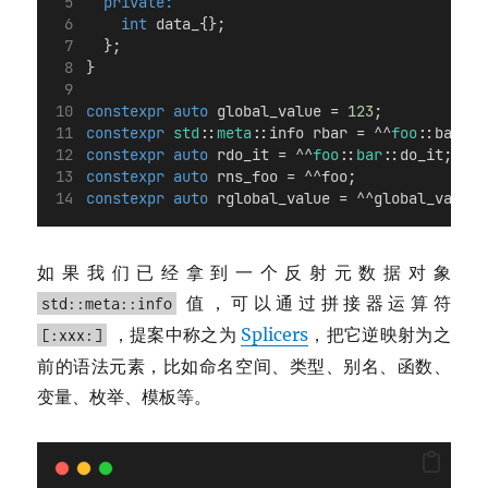
private:
int
 data_{};
  };
}
constexpr
auto
 global_value = 
123
;
constexpr
std
::
meta
::info rbar = ^^
foo
::bar;
constexpr
auto
 rdo_it = ^^
foo
::
bar
::do_it;
constexpr
auto
 rns_foo = ^^foo;
constexpr
auto
 rglobal_value = ^^global_value;
如果我们已经拿到一个反射元数据对象
值，可以通过拼接器运算符
std::meta::info
，提案中称之为
Splicers
，把它逆映射为之
[:xxx:]
前的语法元素，比如命名空间、类型、别名、函数、
变量、枚举、模板等。