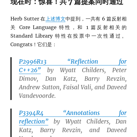
现在时：惊喜！共 7 篇提案同时通过
Herb Sutter 在
上述博文
中提到，一共有 6 篇反射相
关 Core Language 特性，和 1 篇反射相关的
Standard Library 特性在投票中一次性通过。
Congrats！它们是：
P2996R13 “Reflection for
C++26”
by
Wyatt Childers, Peter
Dimov, Dan Katz, Barry Revzin,
Andrew Sutton, Faisal Vali
, and
Daveed
Vandevoorde
.
P3394R4 “Annotations for
reflection”
by
Wyatt Childers, Dan
Katz, Barry Revzin,
and
Daveed