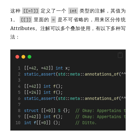
这种
定义了一个
类型的注解，其值为
[[=1]]
int
1。
里面的
是不可省略的，用来区分传统
[[]]
=
Attributes。注解可以多个叠加使用，有以下多种写
法：
[[=
42
, =
42
]] 
int
 x;
static_assert
(
std
::
meta
::
annotations_of
(^^x).
s
[[=
42
]] 
int
f
();
[[=
24
]] 
int
f
();
static_assert
(
std
::
meta
::
annotations_of
(^^f).
s
struct
 [[=
0
]] 
S
 {};
  // Okay: Appertains to S.
[[=
42
]] 
int
f
();
     // Okay: Appertains to f.
int
f
[[=
0
]] ();
      // Ditto.