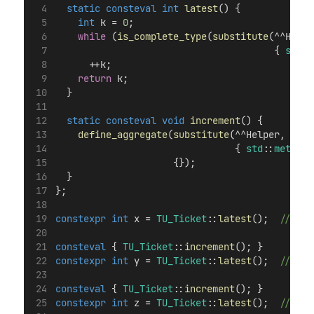
static
consteval
int
latest
() {
int
 k = 
0
;
while
 (
is_complete_type
(
substitute
(^^Helpe
                                       { 
std
::
      ++k;
return
 k;
  }
static
consteval
void
increment
() {
define_aggregate
(
substitute
(^^Helper,
                                { 
std
::
meta
::
r
                     {});
  }
};
constexpr
int
 x = 
TU_Ticket
::
latest
();
  // x i
consteval
 { 
TU_Ticket
::
increment
(); }
constexpr
int
 y = 
TU_Ticket
::
latest
();
  // y i
consteval
 { 
TU_Ticket
::
increment
(); }
constexpr
int
 z = 
TU_Ticket
::
latest
();
  // z i