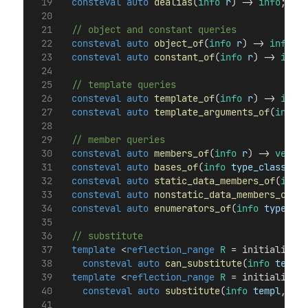
consteval
auto
dealias
(
info
r
) -> 
info
;
  // object and constant queries
consteval
auto
object_of
(
info
r
) -> 
info
;
consteval
auto
constant_of
(
info
r
) -> 
info
;
  // template queries
consteval
auto
template_of
(
info
r
) -> 
info
;
consteval
auto
template_arguments_of
(
info
r
  // member queries
consteval
auto
members_of
(
info
r
) -> 
vector
consteval
auto
bases_of
(
info
type_class
) ->
consteval
auto
static_data_members_of
(
info
consteval
auto
nonstatic_data_members_of
(
in
consteval
auto
enumerators_of
(
info
type_enu
  // substitute
template
 <
reflection_range
R
 = initializer_
consteval
auto
can_substitute
(
info
templ
,
template
 <
reflection_range
R
 = initializer_
consteval
auto
substitute
(
info
templ
, 
R
&&