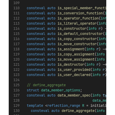
consteval
auto
is_special_member_function
(
i
consteval
auto
is_conversion_function
(
info
consteval
auto
is_operator_function
(
info
r
)
consteval
auto
is_literal_operator
(
info
r
) 
consteval
auto
is_constructor
(
info
r
) -> 
bo
consteval
auto
is_default_constructor
(
info
consteval
auto
is_copy_constructor
(
info
r
) 
consteval
auto
is_move_constructor
(
info
r
) 
consteval
auto
is_assignment
(
info
r
) -> 
boo
consteval
auto
is_copy_assignment
(
info
r
) -
consteval
auto
is_move_assignment
(
info
r
) -
consteval
auto
is_destructor
(
info
r
) -> 
boo
consteval
auto
is_user_provided
(
info
r
) -> 
consteval
auto
is_user_declared
(
info
r
) -> 
  // define_aggregate
struct
data_member_options
;
consteval
auto
data_member_spec
(
info
type_c
data_member
template
 <
reflection_range
R
 = initializer_
consteval
auto
define_aggregate
(
info
type