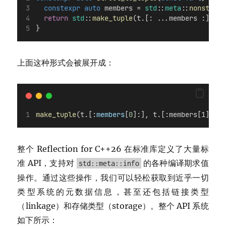
constexpr
auto
 members = 
std
::
meta
::
nonstatic
return
std
::
make_tuple
(t.[: ...members :]...)
}
上面这种形式会被展开成：
make_tuple
(t.[:
members
[
0
]:], t.[:members[1]:], 
整个 Reflection for C++26 在标准库定义了大量标
准 API，支持对
的各种编译期求值
std::meta::info
操作。通过这些操作，我们可以轻松获取到近乎一切
类型系统的元数据信息，甚至还包括链接类型
（linkage）和存储类型（storage）。整个 API 系统
如下所示：