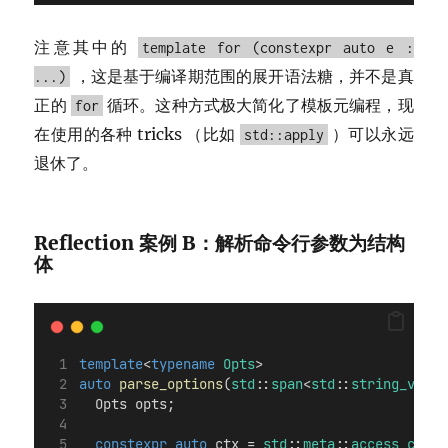
注意其中的
template for (constexpr auto e :
，这是基于编译期范围的展开语法糖，并不是真
...)
正的
循环。这种方式极大简化了模板元编程，现
for
在使用的各种 tricks （比如
）可以永远
std::apply
退休了。
Reflection 案例 B：解析命令行参数为结构
体
template
<
typename
Opts
>
auto
parse_options
(
std
::
span
<
std
::
string_view
  Opts opts;
constexpr
auto
 ctx = 
std
::
meta
::
access_conte