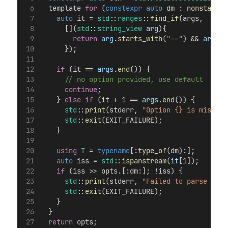
  template 
for
 (
constexpr
auto
 dm : 
nonstatic_
auto
 it = 
std
::
ranges
::
find_if
(args,
      [](
std
::
string_view
arg
){
return
arg
.
starts_with
(
"--"
) && 
arg
.
su
      });
if
 (it == 
args
.
end
()) {
      // no option provided, use default
continue
;
    } 
else
if
 (it + 
1
 == 
args
.
end
()) {
std
::
print
(stderr, 
"Option {} is missing
std
::
exit
(EXIT_FAILURE);
    }
using
T
 = 
typename
[:
type_of
(dm):];
auto
 iss = 
std
::
ispanstream
(
it
[
1
]);
if
 (iss >> opts.[:dm:]; !iss) {
std
::
print
(stderr, 
"Failed to parse opti
std
::
exit
(EXIT_FAILURE);
    }
  }
return
 opts;