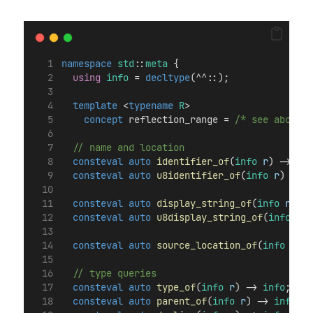
namespace
std
::
meta
 {
using
info
 = 
decltype
(^^::);
template
 <
typename
R
>
concept
 reflection_range =
 /* see above *
  // name and location
consteval
auto
identifier_of
(
info
r
) -> 
str
consteval
auto
u8identifier_of
(
info
r
) -> 
u
consteval
auto
display_string_of
(
info
r
) ->
consteval
auto
u8display_string_of
(
info
r
) 
consteval
auto
source_location_of
(
info
r
) -
  // type queries
consteval
auto
type_of
(
info
r
) -> 
info
;
consteval
auto
parent_of
(
info
r
) -> 
info
;