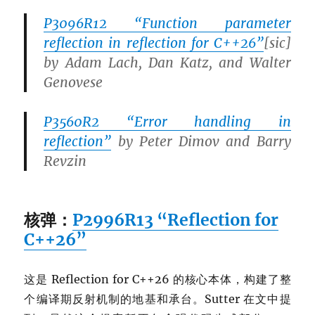
P3096R12 “Function parameter
reflection in reflection for C++26”
[sic]
by
Adam Lach, Dan Katz,
and
Walter
Genovese
P3560R2 “Error handling in
reflection”
by
Peter Dimov
and
Barry
Revzin
核弹：
P2996R13 “Reflection for
C++26”
这是 Reflection for C++26 的核心本体，构建了整
个编译期反射机制的地基和承台。Sutter 在文中提