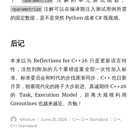
了
注解的单元测试函数。
=parametrize
注解可以在编译期注入测试用例所需
=parametrize
的固定数据，是不是突然 Python 或者 C# 既视感。
后记
本来以为 Reflections for C++26 只是更新语言特
性，没想到附加的几个重磅提案全部一次性加入标
准。标准委员会和时代的步伐逐渐同步，C++ 也日新
月异，朝着现代化的路子大步前进。真诚期待 C++26
的 Task, Execution Model，距离大规模利用
Coroutines 也越来越近。共勉！
Author
Posted
Categories
Tags
refvalue
June 25, 2025
C++
,
C++ Standard
C++
,
on
C++ Standard